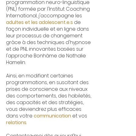
programmation neuro-linguistique
(PNL) formée par l'Institut Coaching
International, j'accompagne les
adultes et les adolescent
.e.
s
de
façon individuelle et en ligne dans
leur processus de changement
grâce à des techniques d'hypnose
et de PNL innovantes basées sur
l'approche Bonhâme de Nathalie
Hamelin.
Ainsi, en modifiant certaines
programmations, en suscitant des
prises de conscience aux niveaux
des comportements, des habiletés,
des capacités et des stratégies,
vous deviendrez plus efficaces
dans votre
communication
et vos
relations
.
Contactez-moi dès aujourd'hui