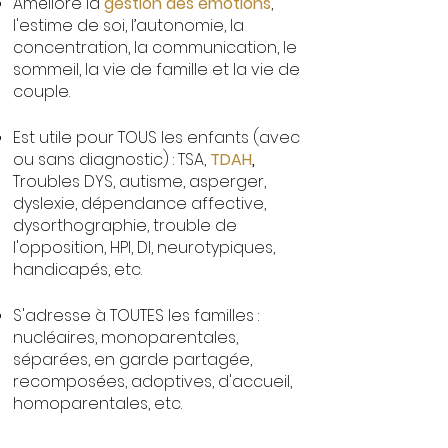
Améliore la
gestion des émotions
,
l'estime de soi, l’autonomie, la
concentration, la communication, le
sommeil, la vie de famille et la vie de
couple
.
Est utile pour TOUS les enfants (avec
ou sans diagnostic) : TSA,
TDAH
,
Troubles DYS, autisme, asperger,
dyslexie, dépendance af
fective,
dysorthographie, trouble de
l'opposition, HPI, DI, neurotypiques,
handicapés, etc.
S'adresse à TOUTES les familles :
nucléaires, monoparentales,
séparées, en garde partagée,
recomposées
, adoptives, d'accueil,
homoparentales, etc.