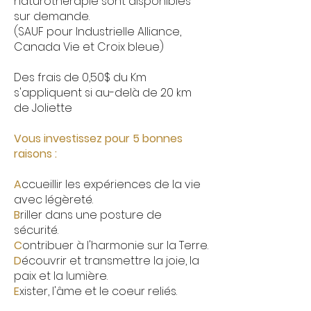
naturothérapie sont disponibles
sur demande.
(SAUF pour Industrielle Alliance,
Canada Vie et Croix bleue)
Des frais de 0,50$ du Km
s'appliquent si au-delà de 20 km
de Joliette
Vous investissez pour 5 bonnes
raisons :
A
ccueillir les expériences de la vie
avec légèreté.
B
riller dans une posture de
sécurité.
C
ontribuer à l'harmonie sur la Terre.
D
écouvrir et transmettre la joie, la
paix et la lumière.
E
xister, l'âme et le coeur reliés.