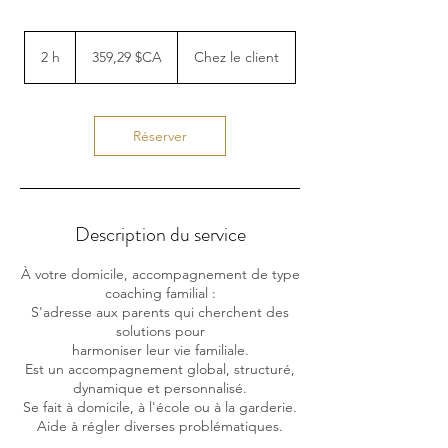
359,29
dollars
2 h
2
359,29 $CA
Chez le client
canadiens
h
Réserver
Description du service
À votre domicile, accompagnement de type
coaching familial :
S'adresse aux parents qui cherchent des
solutions pour
harmoniser leur vie familiale.
Est un accompagnement global, structuré,
dynamique et personnalisé.
Se fait à domicile, à l'école ou à la garderie.
Aide à régler diverses problématiques.