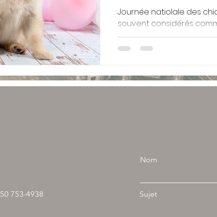
abandons. »
Journée natiolale des chio
souvent considérés comme
l'homme et peuvent être 
Nom
50 753-4938
Sujet