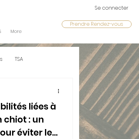
Se connecter
Prendre Rendez-vous
S
More
s
TSA
ilités liées à
 chiot : un
our éviter les