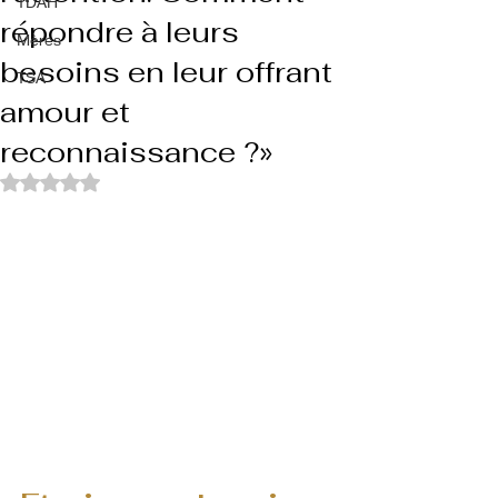
TDAH
répondre à leurs
Mères
besoins en leur offrant
TSA
amour et
reconnaissance ?»
Noté NaN étoiles sur 5.