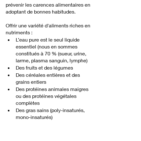
prévenir les carences alimentaires en 
adoptant de bonnes habitudes. 
Offrir une variété d'aliments riches en 
nutriments : 
L’eau pure est le seul liquide 
essentiel (nous en sommes 
constitués à 70 % (sueur, urine, 
larme, plasma sanguin, lymphe)
Des fruits et des légumes
Des céréales entières et des 
grains entiers
Des protéines animales maigres 
ou des protéines végétales 
complètes
Des gras sains (poly-insaturés, 
mono-insaturés)
Prise suffisantes d’Oméga 3 (DHA 
et EPA) et de Magnésium
Réduire la consommation 